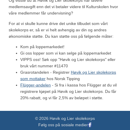
Og visste du at Høvik og Lier skolekorps har lavere
medlemsavgift enn det vi betaler videre til Kulturskolen hvor
våre medlemmer får undervisning?
For at vi skulle kunne drive det unike tilbudet som vårt
skolekorps er, så er vi helt avhengig av din og andres
økonomiske støtte. Du kan støtte oss på følgende måter:
Kom på loppemarkedet!
Gi oss lopper som vi kan selge på loppemarkedet
VIPPS oss! Søk opp "Høvik og Lier skolekorps" eller
bruk vårt nummer #11470
Grasrotandelen - Registrer
Høvik og Lier skolekorps
som mottaker
hos Norsk Tipping
Flügger-andelen
- Si fra i kassa hos Flügger at du vil
registrere kjøpet på Høvik og Lier skolekorps. Du får
20% rabatt, og vi får 2,5% av beløpet i støtte.
© 2026 Høvik og Lier skolekorps
Følg oss på sosiale medier